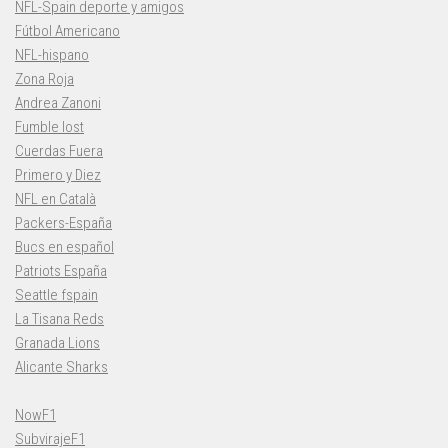
NFL-Spain deporte y amigos
Fútbol Americano
NFL-hispano
Zona Roja
Andrea Zanoni
Fumble lost
Cuerdas Fuera
Primero y Diez
NFL en Català
Packers-España
Bucs en español
Patriots España
Seattle fspain
La Tisana Reds
Granada Lions
Alicante Sharks
NowF1
SubvirajeF1