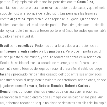
partido. El ejemplo más claro son los penalties contra
Costa Rica
,
cambiando al portero para maximizar las opciones de pasar, y que el meta
supo demostrar el porqué de la decisión. Una pena que las lesiones
contra
Argentina
impidieran que se repitiese la jugada. Quién sabe si
hubiese cambiado el resultado del partido. Por último, destacar el detalle
de hoy dándole 5 minutos al tercer portero, el único holandés que no había
jugado en este mundial.
Brasil
se ha
estrellado
. Podemos echarle la culpa a la presión de ser
anfitriones
, al
entrenador
o a los
jugadores
. Pero qué importa eso. El
cuarto puesto duele mucho, y seguro rodarán cabezas en la selección.
Scolari ha salido del mundial tocado de muerte, y no sería raro que no
continúe como técnico del equipo nacional brasileño. El estilo de juego
tacaño
y precavido nunca había cuajado del todo entre sus aficionados,
acostumbrados al juego bonito y alegre de anteriores selecciones, donde
jugadores como
Romario
,
Bebeto
,
Ronaldo
,
Roberto Carlos
y
Ronaldinho
, por poner algunos ejemplos de distintas generaciones,
asombraban al mundo entero con su magia con un balón en los pies. Aún
así, debemos reconocerle que no dispone de tantas estrellas del balonpié