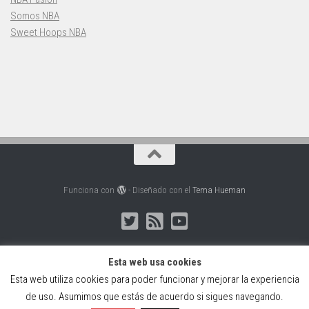
Somos NBA
Sweet Hoops NBA
Funciona con
- Diseñado con el
Tema Hueman
Esta web usa cookies
Esta web utiliza cookies para poder funcionar y mejorar la experiencia
Web creada, alojada y mantenida por Café Dixital SL - 2026.
de uso. Asumimos que estás de acuerdo si sigues navegando.
Visítanos en
https://cafedixital.com
o ponte en contacto con