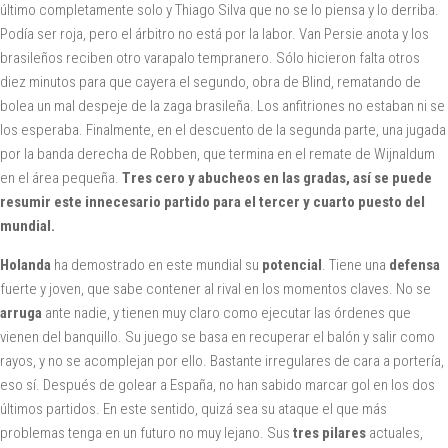
último completamente solo y Thiago Silva que no se lo piensa y lo derriba.
Podía ser roja, pero el árbitro no está por la labor. Van Persie anota y los
brasileños reciben otro varapalo tempranero. Sólo hicieron falta otros
diez minutos para que cayera el segundo, obra de Blind, rematando de
bolea un mal despeje de la zaga brasileña. Los anfitriones no estaban ni se
los esperaba. Finalmente, en el descuento de la segunda parte, una jugada
por la banda derecha de Robben, que termina en el remate de Wijnaldum
en el área pequeña.
Tres cero y abucheos en las gradas, así se puede
resumir este innecesario partido para el tercer y cuarto puesto del
mundial.
Holanda
ha demostrado en este mundial su
potencial
. Tiene una
defensa
fuerte y joven, que sabe contener al rival en los momentos claves. No se
arruga
ante nadie, y tienen muy claro como ejecutar las órdenes que
vienen del banquillo. Su juego se basa en recuperar el balón y salir como
rayos, y no se acomplejan por ello. Bastante irregulares de cara a portería,
eso sí. Después de golear a España, no han sabido marcar gol en los dos
últimos partidos. En este sentido, quizá sea su ataque el que más
problemas tenga en un futuro no muy lejano. Sus
tres pilares
actuales,