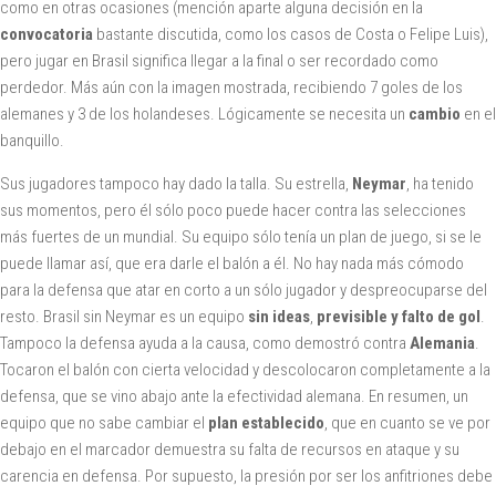
como en otras ocasiones (mención aparte alguna decisión en la
convocatoria
bastante discutida, como los casos de Costa o Felipe Luis),
pero jugar en Brasil significa llegar a la final o ser recordado como
perdedor. Más aún con la imagen mostrada, recibiendo 7 goles de los
alemanes y 3 de los holandeses. Lógicamente se necesita un
cambio
en el
banquillo.
Sus jugadores tampoco hay dado la talla. Su estrella,
Neymar
, ha tenido
sus momentos, pero él sólo poco puede hacer contra las selecciones
más fuertes de un mundial. Su equipo sólo tenía un plan de juego, si se le
puede llamar así, que era darle el balón a él. No hay nada más cómodo
para la defensa que atar en corto a un sólo jugador y despreocuparse del
resto. Brasil sin Neymar es un equipo
sin ideas
,
previsible y falto de gol
.
Tampoco la defensa ayuda a la causa, como demostró contra
Alemania
.
Tocaron el balón con cierta velocidad y descolocaron completamente a la
defensa, que se vino abajo ante la efectividad alemana. En resumen, un
equipo que no sabe cambiar el
plan establecido
, que en cuanto se ve por
debajo en el marcador demuestra su falta de recursos en ataque y su
carencia en defensa. Por supuesto, la presión por ser los anfitriones debe