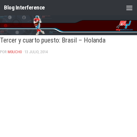
Blog Interference
Saltar al contenido
Tercer y cuarto puesto: Brasil – Holanda
POR
M0UCH0
· 13 JULIO, 2014