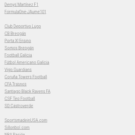
Demys Martínez F1
FormulaOne-JAume101
Club Deportivo Lugo
CB Breogán
Porta XI Ensino
Somos Breogán
Football Galicia
Fútbol Americano Galicia
Vigo Guardians
Coruña Towers Football
CFA Trasnos
Santiago Black Ravens FA
CSF Teo Football
SD Castroverde
SportsmadeinUSA.com
Sillonbol.com
NBA Pasión