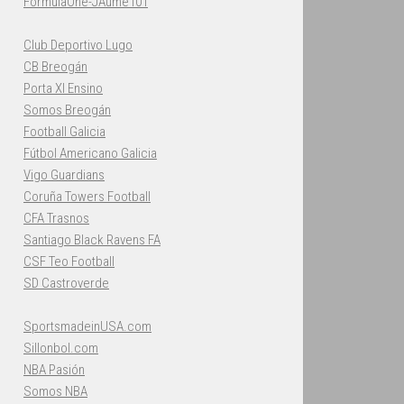
FormulaOne-JAume101
Club Deportivo Lugo
CB Breogán
Porta XI Ensino
Somos Breogán
Football Galicia
Fútbol Americano Galicia
Vigo Guardians
Coruña Towers Football
CFA Trasnos
Santiago Black Ravens FA
CSF Teo Football
SD Castroverde
SportsmadeinUSA.com
Sillonbol.com
NBA Pasión
Somos NBA