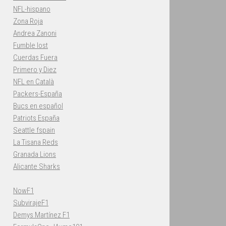
NFL-hispano
Zona Roja
Andrea Zanoni
Fumble lost
Cuerdas Fuera
Primero y Diez
NFL en Català
Packers-España
Bucs en español
Patriots España
Seattle fspain
La Tisana Reds
Granada Lions
Alicante Sharks
NowF1
SubvirajeF1
Demys Martínez F1