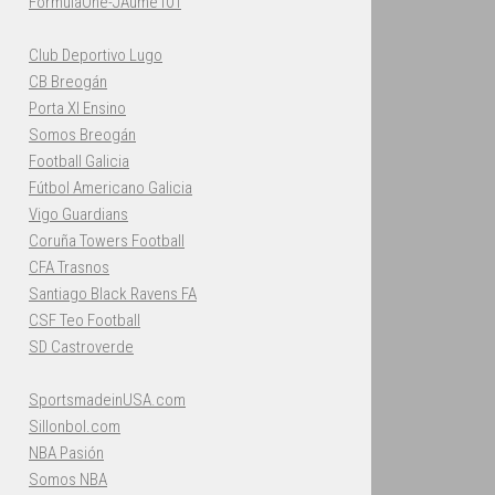
FormulaOne-JAume101
Club Deportivo Lugo
CB Breogán
Porta XI Ensino
Somos Breogán
Football Galicia
Fútbol Americano Galicia
Vigo Guardians
Coruña Towers Football
CFA Trasnos
Santiago Black Ravens FA
CSF Teo Football
SD Castroverde
SportsmadeinUSA.com
Sillonbol.com
NBA Pasión
Somos NBA