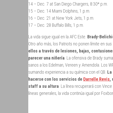
14 – Dec. 7 at San Diego Chargers, 8:30* p.m.
15 – Dec. 14 Miami Dolphins, 1 p.m.
16 – Dec. 21 at New York Jets, 1 p.m.
17 – Dec. 28 Buffalo Bills, 1 p.m.
La vida sigue igual en la AFC Este.
Brady-Belichi
Otro año más, los Patriots no ponen límite en sus
ellos a través de lesiones, bajas, contusion
parecer una niñería
. La ofensiva de Brady suma
sanos a los Edelman, Vereen y Amendola. Los WR
sumando experiencia a su química con el QB.
La
hacerse con los servicios de
Darrelle Revis
,
staff a su altura
. La línea recuperará con Vince
líneas generales, la vida continúa igual por Foxbo