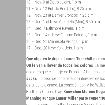
10 – Nov. 9 at Detroit Lions, 1 p.m.
11 – Nov. 13 Buffalo Bills (Thu), 8:25 p.m.
12 – Nov. 23 at Denver Broncos, 4:25 p.m.
13 – Dec. 1 at New York Jets (Mon), 8:30 p.m.
14 – Dec. 7 Baltimore Ravens, 1 p.m.
15 – Dec. 14 at New England Patriots, 1 p.m.
16 – Dec. 21 Minnesota Vikings, 1 p.m.
17 – Dec. 28 New York Jets, 1 p.m.
Que alguien le diga a Lauren Tannehill que c
QB le van a llover de todos los colores
. La lí
que creo que el fichaje de Branden Albert no va 
sacks
. Lo peor de todo para los interesen de lo
estar condicionado. La conexión con Mike Walla
Hartline y Charles Clay.
Knowshon Moreno llega 
Manning aunque Lamar Miller parte como titu
contra la carrera. Cortland Finnegan (desde Rams