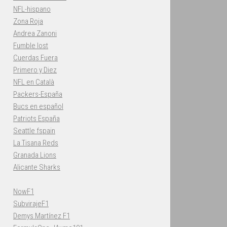
NFL-hispano
Zona Roja
Andrea Zanoni
Fumble lost
Cuerdas Fuera
Primero y Diez
NFL en Català
Packers-España
Bucs en español
Patriots España
Seattle fspain
La Tisana Reds
Granada Lions
Alicante Sharks
NowF1
SubvirajeF1
Demys Martínez F1