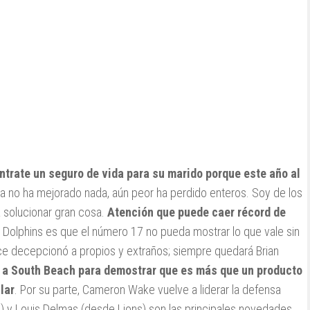
ontrate un seguro de vida para su marido porque este año al
nea no ha mejorado nada, aún peor ha perdido enteros. Soy de los
a solucionar gran cosa.
Atención que puede caer récord de
s Dolphins es que el número 17 no pueda mostrar lo que vale sin
ce decepcionó a propios y extraños; siempre quedará Brian
a South Beach para demostrar que es más que un producto
lar
. Por su parte, Cameron Wake vuelve a liderar la defensa
) y Louis Delmas (desde Lions) son las principales novedades.