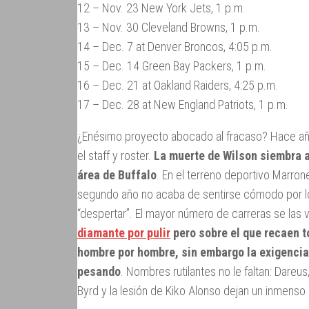
12 – Nov. 23 New York Jets, 1 p.m.
13 – Nov. 30 Cleveland Browns, 1 p.m.
14 – Dec. 7 at Denver Broncos, 4:05 p.m.
15 – Dec. 14 Green Bay Packers, 1 p.m.
16 – Dec. 21 at Oakland Raiders, 4:25 p.m.
17 – Dec. 28 at New England Patriots, 1 p.m.
¿Enésimo proyecto abocado al fracaso? Hace años
el staff y roster.
La muerte de Wilson siembra a
área de Buffalo
. En el terreno deportivo Marron
segundo año no acaba de sentirse cómodo por lo 
“despertar”. El mayor número de carreras se las v
diamante por pulir
pero sobre el que recaen t
hombre por hombre, sin embargo la exigencia
pesando
. Nombres rutilantes no le faltan: Dareus
Byrd y la lesión de Kiko Alonso dejan un inmenso 