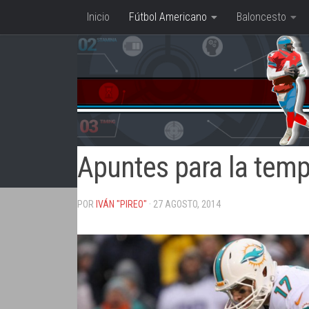
Inicio
Fútbol Americano
Baloncesto
Saltar al contenido
Apuntes para la temp
POR
IVÁN "PIREO"
· 27 AGOSTO, 2014