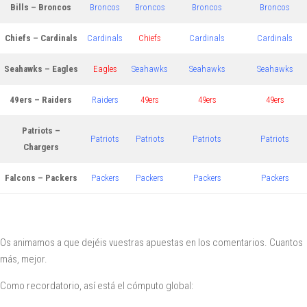
Bills – Broncos
Broncos
Broncos
Broncos
Broncos
Chiefs – Cardinals
Cardinals
Chiefs
Cardinals
Cardinals
Seahawks – Eagles
Eagles
Seahawks
Seahawks
Seahawks
49ers – Raiders
Raiders
49ers
49ers
49ers
Patriots –
Patriots
Patriots
Patriots
Patriots
Chargers
Falcons – Packers
Packers
Packers
Packers
Packers
Os animamos a que dejéis vuestras apuestas en los comentarios. Cuantos
más, mejor.
Como recordatorio, así está el cómputo global: