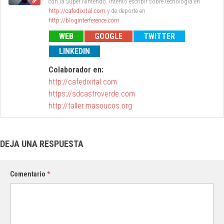
con la Super Nintendo. Intento escribir sobre tecnología en
http://cafedixital.com
y de deporte en
http://bloginterference.com
WEB
GOOGLE
TWITTER
LINKEDIN
Colaborador en:
http://cafedixital.com
https://sdcastroverde.com
http://taller.masoucos.org
DEJA UNA RESPUESTA
Comentario
*