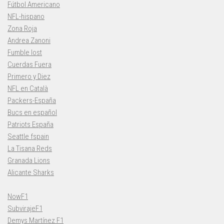
Fútbol Americano
NFL-hispano
Zona Roja
Andrea Zanoni
Fumble lost
Cuerdas Fuera
Primero y Diez
NFL en Català
Packers-España
Bucs en español
Patriots España
Seattle fspain
La Tisana Reds
Granada Lions
Alicante Sharks
NowF1
SubvirajeF1
Demys Martínez F1