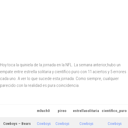
Hoy toca la quiniela de la jornada en la NFL. La semana anterior,hubo un
empate entre estrella solitaria y científico puro con 11 aciertos y 5 errores
cada uno. A ver lo que sucede esta jornada. Como siempre, cualquier
parecido con la realidad es pura coincidencia.
m0uch0
pireo
estrellasolitaria
cientifico_puro
Cowboys – Bears
Cowboys
Cowboys
Cowboys
Cowboys