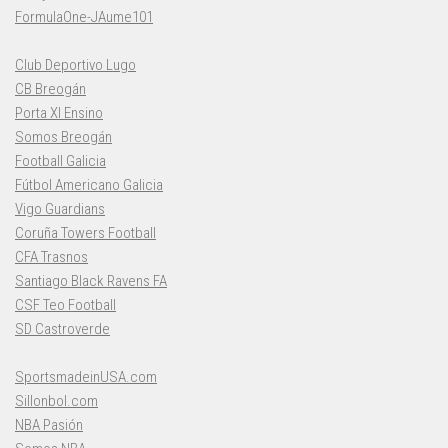
FormulaOne-JAume101
Club Deportivo Lugo
CB Breogán
Porta XI Ensino
Somos Breogán
Football Galicia
Fútbol Americano Galicia
Vigo Guardians
Coruña Towers Football
CFA Trasnos
Santiago Black Ravens FA
CSF Teo Football
SD Castroverde
SportsmadeinUSA.com
Sillonbol.com
NBA Pasión