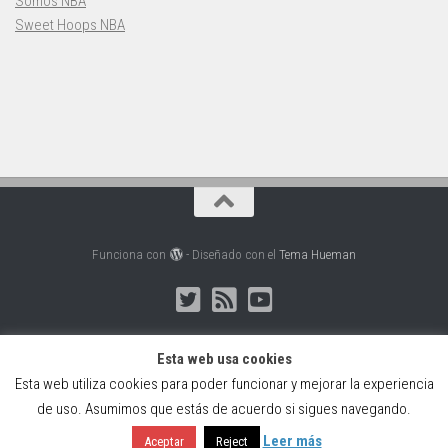
Somos NBA
Sweet Hoops NBA
Funciona con
- Diseñado con el
Tema Hueman
Esta web usa cookies
Esta web utiliza cookies para poder funcionar y mejorar la experiencia
Web creada, alojada y mantenida por Café Dixital SL - 2026.
de uso. Asumimos que estás de acuerdo si sigues navegando.
Visítanos en
https://cafedixital.com
o ponte en contacto con
nosotros en
info@cafedixital.com
.
Leer más
Aceptar
Reject