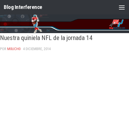
Blog Interference
Saltar al contenido
Nuestra quiniela NFL de la jornada 14
POR
M0UCH0
· 4 DICIEMBRE, 2014