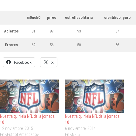
m0uch0
pireo
estrellasolitaria
cientifico_puro
Aciertos
81
87
93
87
Errores
62
56
50
56
Facebook
X
Nuestra quiniela NFL de la jornada
Nuestra quiniela NFL de la jornada
10
10
12 noviembre, 2015
6 noviembre, 2014
En «Fútbol Americano»
En «NFL»