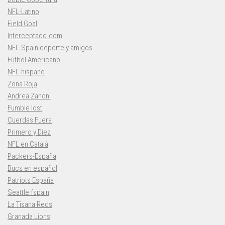
NFL-Latino
Field Goal
Interceptado.com
NFL-Spain deporte y amigos
Fútbol Americano
NFL-hispano
Zona Roja
Andrea Zanoni
Fumble lost
Cuerdas Fuera
Primero y Diez
NFL en Català
Packers-España
Bucs en español
Patriots España
Seattle fspain
La Tisana Reds
Granada Lions