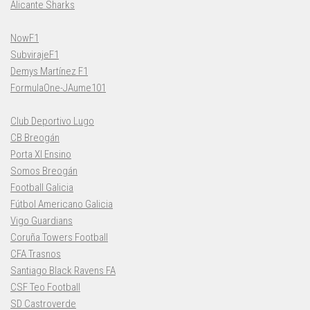
Alicante Sharks
NowF1
SubvirajeF1
Demys Martínez F1
FormulaOne-JAume101
Club Deportivo Lugo
CB Breogán
Porta XI Ensino
Somos Breogán
Football Galicia
Fútbol Americano Galicia
Vigo Guardians
Coruña Towers Football
CFA Trasnos
Santiago Black Ravens FA
CSF Teo Football
SD Castroverde