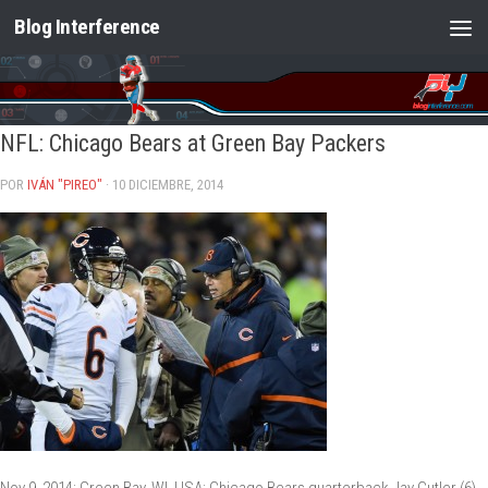
Blog Interference
Saltar al contenido
NFL: Chicago Bears at Green Bay Packers
POR
IVÁN "PIREO"
· 10 DICIEMBRE, 2014
Nov 9, 2014; Green Bay, WI, USA; Chicago Bears quarterback Jay Cutler (6)