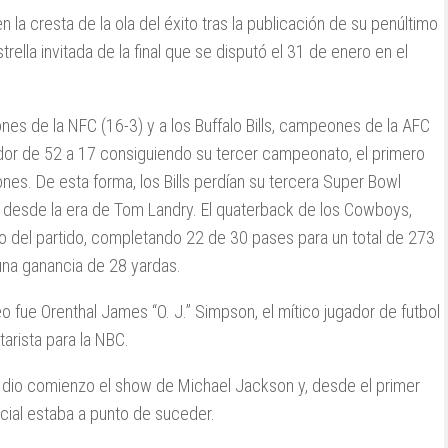
a cresta de la ola del éxito tras la publicación de su penúltimo
rella invitada de la final que se disputó el 31 de enero en el
nes de la NFC (16-3) y a los Buffalo Bills, campeones de la AFC
dor de 52 a 17 consiguiendo su tercer campeonato, el primero
ones. De esta forma, los Bills perdían su tercera Super Bowl
l desde la era de Tom Landry. El quaterback de los Cowboys,
o del partido, completando 22 de 30 pases para un total de 273
una ganancia de 28 yardas.
o fue Orenthal James “O. J.” Simpson, el mítico jugador de futbol
rista para la NBC.
o dio comienzo el show de Michael Jackson y, desde el primer
cial estaba a punto de suceder.