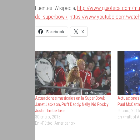
Fuentes: Wikipedia,
http://www.guioteca.com/mu
del-superbowl/
,
https://www.youtube.com/watc
Facebook
X
Actuaciones musicales en la Super Bowl:
Actuaciones 
Janet Jackson, Puff Daddy, Nelly, Kid Rock y
Paul McCartn
Justin Timberlake
9 junio, 2015
30 enero, 2015
En «Fútbol 
En «Fútbol Americano»