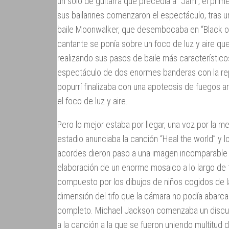
un solo de guitarra que precedía a “Jam”, el pri
sus bailarines comenzaron el espectáculo, tras un
baile Moonwalker, que desembocaba en “Black or
cantante se ponía sobre un foco de luz y aire que
realizando sus pasos de baile más característicos
espectáculo de dos enormes banderas con la rep
popurrí finalizaba con una apoteosis de fuegos a
el foco de luz y aire.
Pero lo mejor estaba por llegar, una voz por la m
estadio anunciaba la canción “Heal the world” y l
acordes dieron paso a una imagen incomparable 
elaboración de un enorme mosaico a lo largo de 
compuesto por los dibujos de niños cogidos de la
dimensión del tifo que la cámara no podía abarca
completo. Michael Jackson comenzaba un discu
a la canción a la que se fueron uniendo multitud 