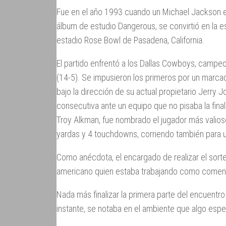
Fue en el año 1993 cuando un Michael Jackson en l
álbum de estudio Dangerous, se convirtió en la est
estadio Rose Bowl de Pasadena, California.
El partido enfrentó a los Dallas Cowboys, campeo
(14-5). Se impusieron los primeros por un marca
bajo la dirección de su actual propietario Jerry J
consecutiva ante un equipo que no pisaba la fina
Troy Alkman, fue nombrado el jugador más valios
yardas y 4 touchdowns, corriendo también para 
Como anécdota, el encargado de realizar el sorte
americano quien estaba trabajando como comenta
Nada más finalizar la primera parte del encuentr
instante, se notaba en el ambiente que algo espe