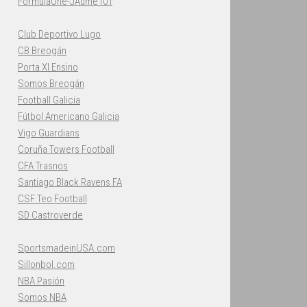
FormulaOne-JAume101
Club Deportivo Lugo
CB Breogán
Porta XI Ensino
Somos Breogán
Football Galicia
Fútbol Americano Galicia
Vigo Guardians
Coruña Towers Football
CFA Trasnos
Santiago Black Ravens FA
CSF Teo Football
SD Castroverde
SportsmadeinUSA.com
Sillonbol.com
NBA Pasión
Somos NBA