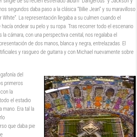
mer single de su recién estrenado álbum “Dangerous” y Jackson y
os segundos daba paso a la clásica “Billie Jean” y su maravilloso
 White”. La representación llegaba a su culmen cuando el
 hacía ondear su pelo y su ropa. Tras recorrer todo el escenario
 la cámara, con una perspectiva cenital, nos regalaba el
resentación de dos manos, blanca y negra, entrelazadas. El
rtificiales y rasgueo de guitarra y con Michael nuevamente sobre
egafonía del
os primeros
con la
todo el estadio
 mano. Era tal la
rlo
rso que daba pie
de