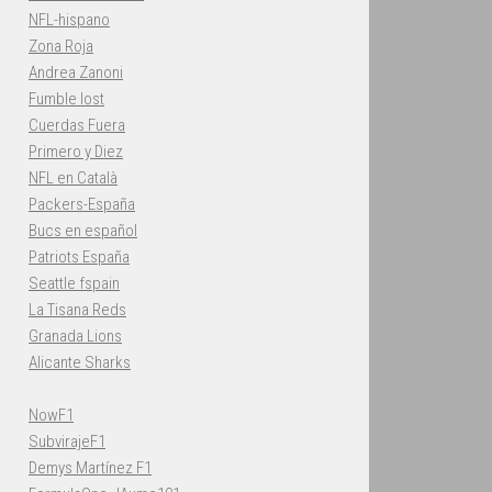
NFL-hispano
Zona Roja
Andrea Zanoni
Fumble lost
Cuerdas Fuera
Primero y Diez
NFL en Català
Packers-España
Bucs en español
Patriots España
Seattle fspain
La Tisana Reds
Granada Lions
Alicante Sharks
NowF1
SubvirajeF1
Demys Martínez F1