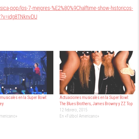
sica-pop/los-7-mejores-%E2%80%9Chalftime-show-historicos-
h?v=idg8TNknvDU
musicales en la Super Bowl:
Actuaciones musicales en la Super Bowl:
ey
The Blues Brothers, James Browny y ZZ Top
12 febrero, 2015
Americano»
En «Fútbol Americano»