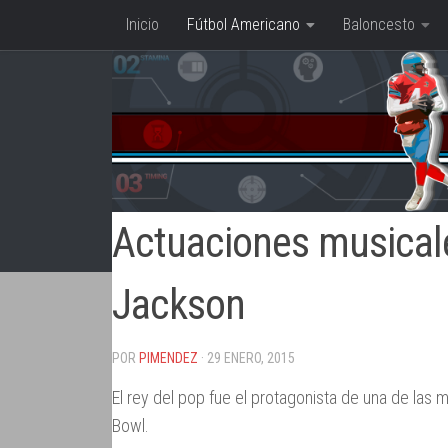
Inicio
Fútbol Americano
Baloncesto
Saltar al contenido
Actuaciones musicale
Jackson
POR
PIMENDEZ
· 29 ENERO, 2015
El rey del pop fue el protagonista de una de la
Bowl.