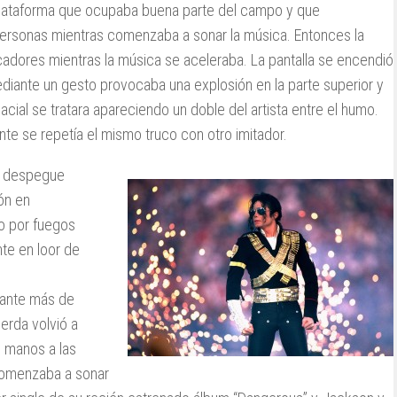
a plataforma que ocupaba buena parte del campo y que
personas mientras comenzaba a sonar la música. Entonces la
cadores mientras la música se aceleraba. La pantalla se encendió
iante un gesto provocaba una explosión en la parte superior y
ial se tratara apareciendo un doble del artista entre el humo.
nte se repetía el mismo truco con otro imitador.
n despegue
ón en
do por fuegos
nte en loor de
rante más de
ierda volvió a
 manos a las
 comenzaba a sonar