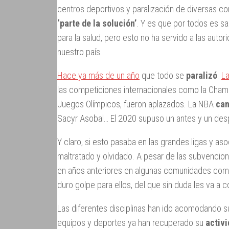
centros deportivos y paralización de diversas c
‘parte de la solución’
. Y es que por todos es sa
para la salud, pero esto no ha servido a las auto
nuestro país.
Hace ya más de un año
que todo se
paralizó
.
La
las competiciones internacionales como la Champ
Juegos Olímpicos, fueron aplazados. La NBA
can
Sacyr Asobal… El 2020 supuso un antes y un despué
Y claro, si esto pasaba en las grandes ligas y aso
maltratado y olvidado. A pesar de las subvencio
en años anteriores en algunas comunidades como 
duro golpe para ellos, del que sin duda les va a c
Las diferentes disciplinas han ido acomodando su
equipos y deportes ya han recuperado su
activ