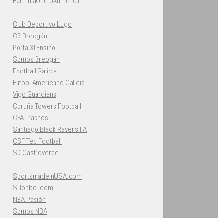
FormulaOne-JAume101
Club Deportivo Lugo
CB Breogán
Porta XI Ensino
Somos Breogán
Football Galicia
Fútbol Americano Galicia
Vigo Guardians
Coruña Towers Football
CFA Trasnos
Santiago Black Ravens FA
CSF Teo Football
SD Castroverde
SportsmadeinUSA.com
Sillonbol.com
NBA Pasión
Somos NBA