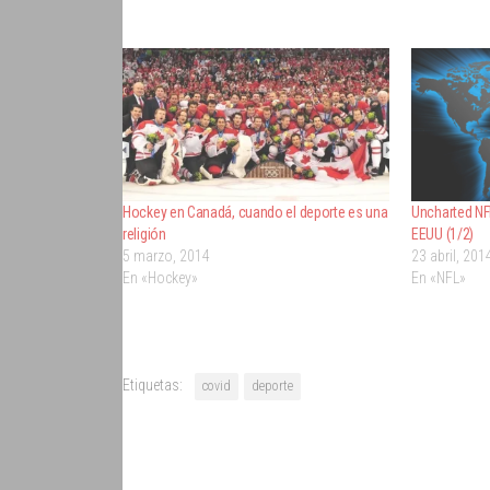
Hockey en Canadá, cuando el deporte es una
Uncharted NFL
religión
EEUU (1/2)
5 marzo, 2014
23 abril, 201
En «Hockey»
En «NFL»
Etiquetas:
covid
deporte