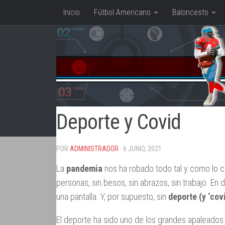
Inicio
Fútbol Americano
Baloncesto
Saltar al contenido
Deporte y Covid
POR
ADMINISTRADOR
· 6 JUNIO, 2021
La
pandemia
nos ha robado todo tal y como lo 
personas, sin besos, sin abrazos, sin trabajo. En 
una pantalla. Y, por supuesto, sin
deporte (y ‘covi
El deporte ha sido uno de los grandes apaleados