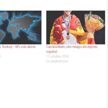
 Territory – NFL más allá de
Carolina Marín, otro milagro del deporte
español
4
17 octubre, 2014
En «Bádminton»