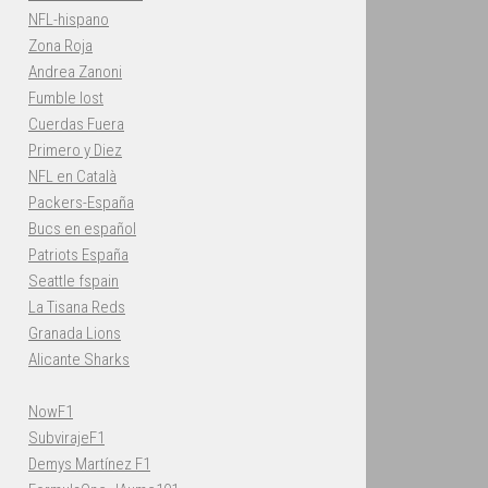
NFL-hispano
Zona Roja
Andrea Zanoni
Fumble lost
Cuerdas Fuera
Primero y Diez
NFL en Català
Packers-España
Bucs en español
Patriots España
Seattle fspain
La Tisana Reds
Granada Lions
Alicante Sharks
NowF1
SubvirajeF1
Demys Martínez F1