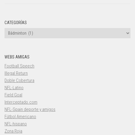
CATEGORÍAS
Categorías
WEBS AMIGAS
Football Speech
Illegal Return
Doble Cobertura
NFL-Latino
Field Goal
Interceptado.com
NFL-Spain deporte y amigos
Fútbol Americano
NFL-hispano
Zona Roja