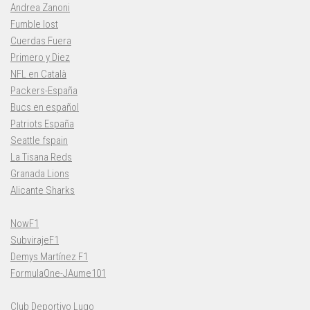
Andrea Zanoni
Fumble lost
Cuerdas Fuera
Primero y Diez
NFL en Català
Packers-España
Bucs en español
Patriots España
Seattle fspain
La Tisana Reds
Granada Lions
Alicante Sharks
NowF1
SubvirajeF1
Demys Martínez F1
FormulaOne-JAume101
Club Deportivo Lugo