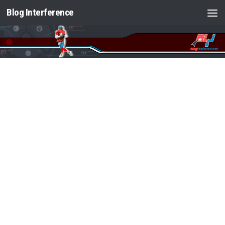
Blog Interference
Saltar al contenido