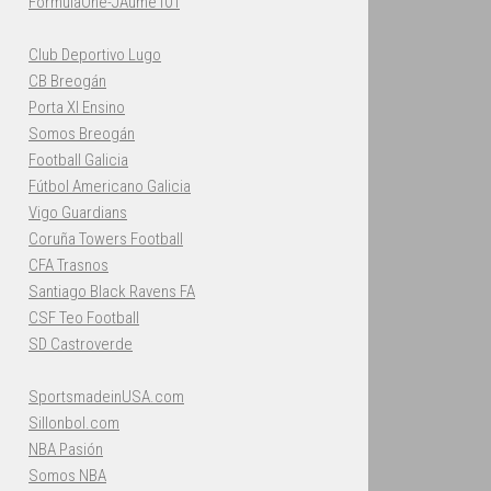
FormulaOne-JAume101
Club Deportivo Lugo
CB Breogán
Porta XI Ensino
Somos Breogán
Football Galicia
Fútbol Americano Galicia
Vigo Guardians
Coruña Towers Football
CFA Trasnos
Santiago Black Ravens FA
CSF Teo Football
SD Castroverde
SportsmadeinUSA.com
Sillonbol.com
NBA Pasión
Somos NBA