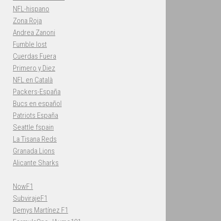
NFL-hispano
Zona Roja
Andrea Zanoni
Fumble lost
Cuerdas Fuera
Primero y Diez
NFL en Català
Packers-España
Bucs en español
Patriots España
Seattle fspain
La Tisana Reds
Granada Lions
Alicante Sharks
NowF1
SubvirajeF1
Demys Martínez F1