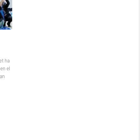
et ha
en el
tan