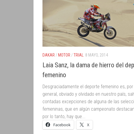
DAKAR
/
MOTOR
/
TRIAL
8 MAYO, 2014
Laia Sanz, la dama de hierro del de
femenino
Desgraciadamente el deporte femenino es, por 
general, obviado y olvidado en nuestro país, sa
contadas excepciones de alguna de las selecc
femeninas, que en algún campeonato destacan
por lo tanto, hay que...
Facebook
X