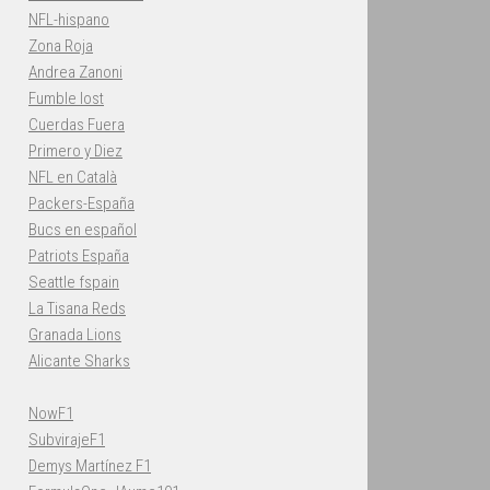
NFL-hispano
Zona Roja
Andrea Zanoni
Fumble lost
Cuerdas Fuera
Primero y Diez
NFL en Català
Packers-España
Bucs en español
Patriots España
Seattle fspain
La Tisana Reds
Granada Lions
Alicante Sharks
NowF1
SubvirajeF1
Demys Martínez F1