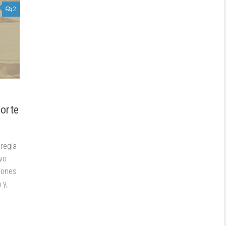
2
porte
regla
lvo
iones
 y,