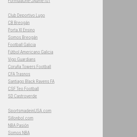
FormulaOne-JAume101
Club Deportivo Lugo
CB Breogán
Porta XI Ensino
Somos Breogán
Football Galicia
Fútbol Americano Galicia
Vigo Guardians
Coruña Towers Football
CFA Trasnos
Santiago Black Ravens FA
CSF Teo Football
SD Castroverde
SportsmadeinUSA.com
Sillonbol.com
NBA Pasión
Somos NBA