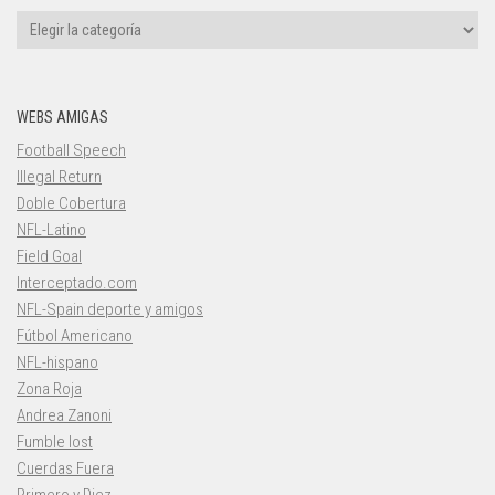
Categorías
WEBS AMIGAS
Football Speech
Illegal Return
Doble Cobertura
NFL-Latino
Field Goal
Interceptado.com
NFL-Spain deporte y amigos
Fútbol Americano
NFL-hispano
Zona Roja
Andrea Zanoni
Fumble lost
Cuerdas Fuera