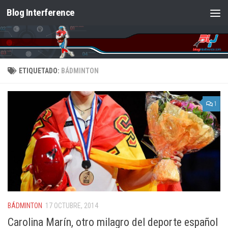
Blog Interference
Saltar al contenido
ETIQUETADO:
BÁDMINTON
1
BÁDMINTON
17 OCTUBRE, 2014
Carolina Marín, otro milagro del deporte español