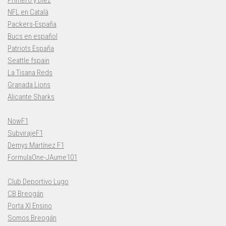
Primero y Diez
NFL en Català
Packers-España
Bucs en español
Patriots España
Seattle fspain
La Tisana Reds
Granada Lions
Alicante Sharks
NowF1
SubvirajeF1
Demys Martínez F1
FormulaOne-JAume101
Club Deportivo Lugo
CB Breogán
Porta XI Ensino
Somos Breogán