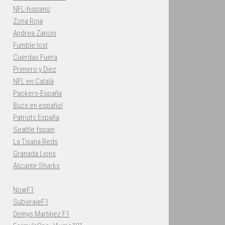
NFL-hispano
Zona Roja
Andrea Zanoni
Fumble lost
Cuerdas Fuera
Primero y Diez
NFL en Català
Packers-España
Bucs en español
Patriots España
Seattle fspain
La Tisana Reds
Granada Lions
Alicante Sharks
NowF1
SubvirajeF1
Demys Martínez F1