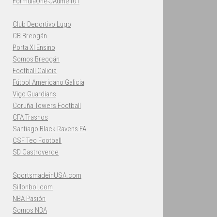
FormulaOne-JAume101
Club Deportivo Lugo
CB Breogán
Porta XI Ensino
Somos Breogán
Football Galicia
Fútbol Americano Galicia
Vigo Guardians
Coruña Towers Football
CFA Trasnos
Santiago Black Ravens FA
CSF Teo Football
SD Castroverde
SportsmadeinUSA.com
Sillonbol.com
NBA Pasión
Somos NBA