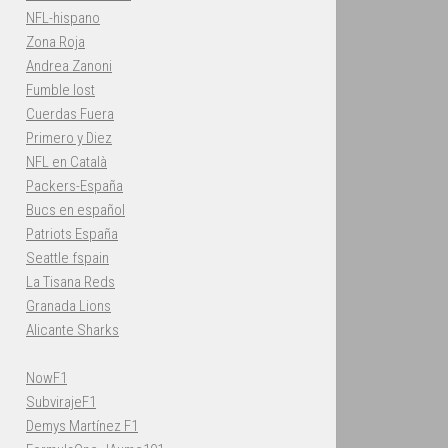
NFL-hispano
Zona Roja
Andrea Zanoni
Fumble lost
Cuerdas Fuera
Primero y Diez
NFL en Català
Packers-España
Bucs en español
Patriots España
Seattle fspain
La Tisana Reds
Granada Lions
Alicante Sharks
NowF1
SubvirajeF1
Demys Martínez F1