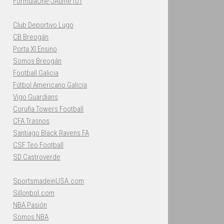
FormulaOne-JAume101
Club Deportivo Lugo
CB Breogán
Porta XI Ensino
Somos Breogán
Football Galicia
Fútbol Americano Galicia
Vigo Guardians
Coruña Towers Football
CFA Trasnos
Santiago Black Ravens FA
CSF Teo Football
SD Castroverde
SportsmadeinUSA.com
Sillonbol.com
NBA Pasión
Somos NBA