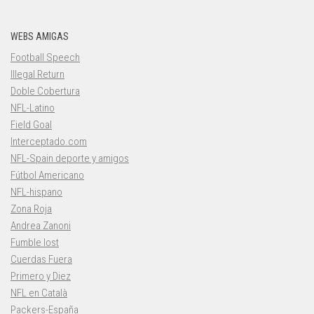
WEBS AMIGAS
Football Speech
Illegal Return
Doble Cobertura
NFL-Latino
Field Goal
Interceptado.com
NFL-Spain deporte y amigos
Fútbol Americano
NFL-hispano
Zona Roja
Andrea Zanoni
Fumble lost
Cuerdas Fuera
Primero y Diez
NFL en Català
Packers-España