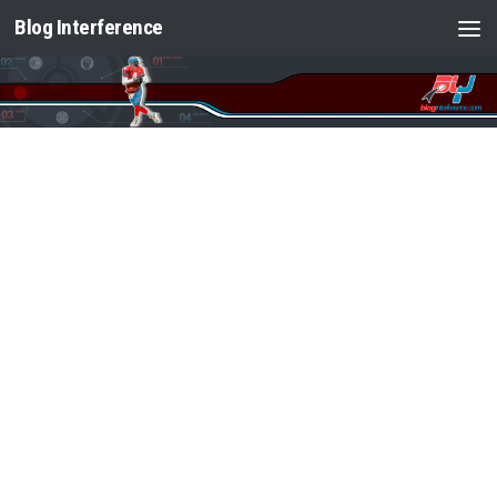
Blog Interference
Saltar al contenido