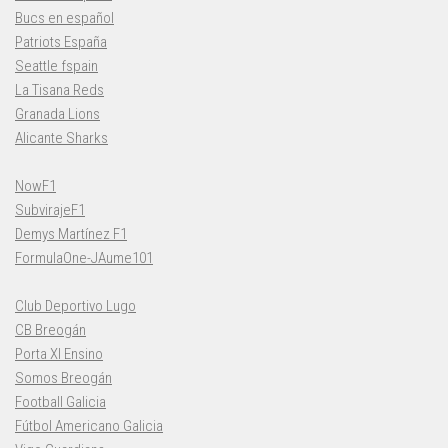
Bucs en español
Patriots España
Seattle fspain
La Tisana Reds
Granada Lions
Alicante Sharks
NowF1
SubvirajeF1
Demys Martínez F1
FormulaOne-JAume101
Club Deportivo Lugo
CB Breogán
Porta XI Ensino
Somos Breogán
Football Galicia
Fútbol Americano Galicia