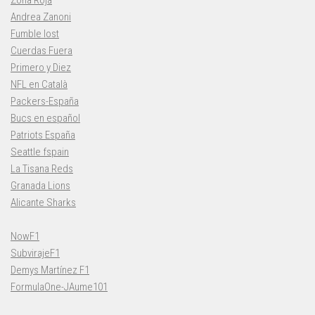
Andrea Zanoni
Fumble lost
Cuerdas Fuera
Primero y Diez
NFL en Català
Packers-España
Bucs en español
Patriots España
Seattle fspain
La Tisana Reds
Granada Lions
Alicante Sharks
NowF1
SubvirajeF1
Demys Martínez F1
FormulaOne-JAume101