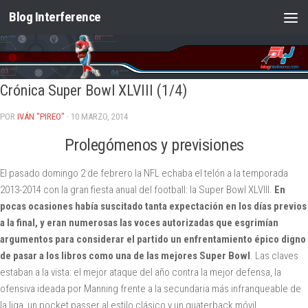
Blog Interference
Saltar al contenido
Crónica Super Bowl XLVIII (1/4)
POR
IVÁN "PIREO"
· 10 MARZO, 2014
Prolegómenos y previsiones
El pasado domingo 2 de febrero la NFL echaba el telón a la temporada
2013-2014 con la gran fiesta anual del football: la Super Bowl XLVIII.
En
pocas ocasiones había suscitado tanta expectación en los días previos
a la final, y eran numerosas las voces autorizadas que esgrimían
argumentos para considerar el partido un enfrentamiento épico digno
de pasar a los libros como una de las mejores Super Bowl
. Las claves
estaban a la vista: el mejor ataque del año contra la mejor defensa, la
ofensiva ideada por Manning frente a la secundaria más infranqueable de
la liga, un pocket passer al estilo clásico y un quaterback móvil