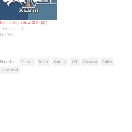
Crónica Super Bowl XLVIII (3/4)
14 marzo, 2014
En «NFL»
Etiquetas:
Broncos
Denver
Manning
NFL
Seahawks
Seattle
Super Bowl