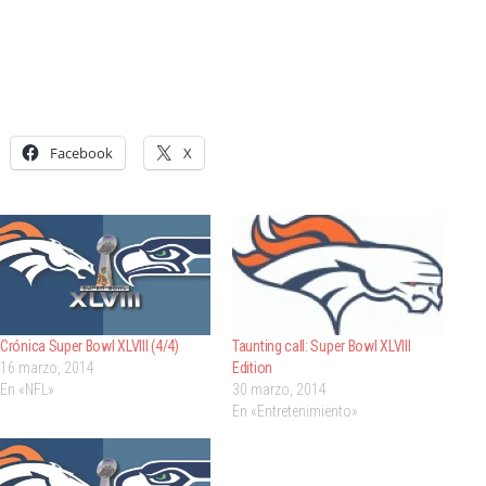
Facebook
X
Crónica Super Bowl XLVIII (4/4)
Taunting call: Super Bowl XLVIII
16 marzo, 2014
Edition
En «NFL»
30 marzo, 2014
En «Entretenimiento»