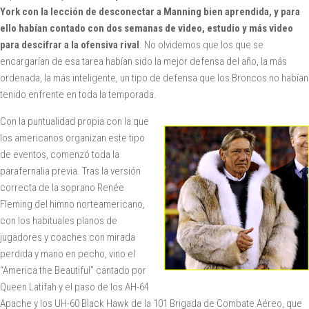
York con la lección de desconectar a Manning bien aprendida, y para
ello habían contado con dos semanas de video, estudio y más video
para descifrar a la ofensiva rival
. No olvidemos que los que se
encargarían de esa tarea habían sido la mejor defensa del año, la más
ordenada, la más inteligente, un tipo de defensa que los Broncos no habían
tenido enfrente en toda la temporada.
Con la puntualidad propia con la que
los americanos organizan este tipo
de eventos, comenzó toda la
parafernalia previa. Tras la versión
correcta de la soprano Renée
Fleming del himno norteamericano,
con los habituales planos de
jugadores y coaches con mirada
perdida y mano en pecho, vino el
“America the Beautiful” cantado por
Queen Latifah y el paso de los AH-64
Apache y los UH-60 Black Hawk de la 101 Brigada de Combate Aéreo, que