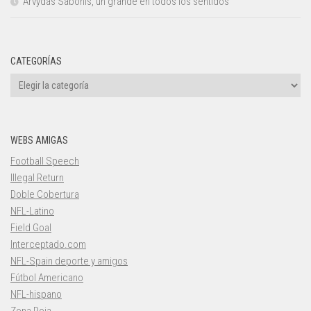
Arvydas Sabonis, un grande en todos los sentidos
CATEGORÍAS
Categorías
WEBS AMIGAS
Football Speech
Illegal Return
Doble Cobertura
NFL-Latino
Field Goal
Interceptado.com
NFL-Spain deporte y amigos
Fútbol Americano
NFL-hispano
Zona Roja