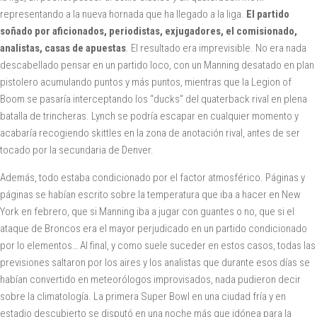
representando a la nueva hornada que ha llegado a la liga.
El partido
soñado por aficionados, periodistas, exjugadores, el comisionado,
analistas, casas de apuestas
. El resultado era imprevisible. No era nada
descabellado pensar en un partido loco, con un Manning desatado en plan
pistolero acumulando puntos y más puntos, mientras que la Legion of
Boom se pasaría interceptando los “ducks” del quaterback rival en plena
batalla de trincheras. Lynch se podría escapar en cualquier momento y
acabaría recogiendo skittles en la zona de anotación rival, antes de ser
tocado por la secundaria de Denver.
Además, todo estaba condicionado por el factor atmosférico. Páginas y
páginas se habían escrito sobre la temperatura que iba a hacer en New
York en febrero, que si Manning iba a jugar con guantes o no, que si el
ataque de Broncos era el mayor perjudicado en un partido condicionado
por lo elementos… Al final, y como suele suceder en estos casos, todas las
previsiones saltaron por los aires y los analistas que durante esos días se
habían convertido en meteorólogos improvisados, nada pudieron decir
sobre la climatología. La primera Super Bowl en una ciudad fría y en
estadio descubierto se disputó en una noche más que idónea para la