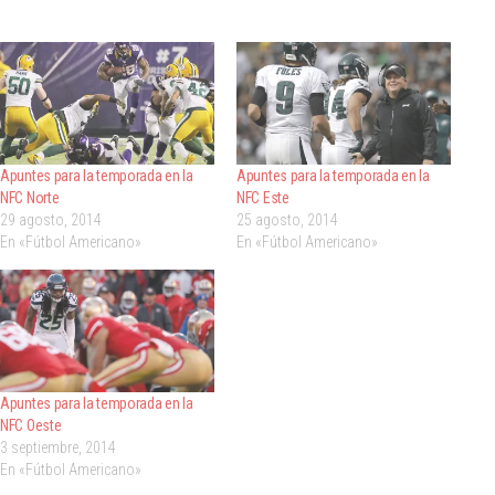
Apuntes para la temporada en la
Apuntes para la temporada en la
NFC Norte
NFC Este
29 agosto, 2014
25 agosto, 2014
En «Fútbol Americano»
En «Fútbol Americano»
Apuntes para la temporada en la
NFC Oeste
3 septiembre, 2014
En «Fútbol Americano»