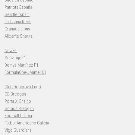
Bucs en español
Patriots España
Seattle fspain
La Tisana Reds
Granada Lions
Alicante Sharks
NowF1
SubvirajeF1
Demys Martínez F1
FormulaOne-JAume101
Club Deportivo Lugo
CB Breogán
Porta XI Ensino
Somos Breogán
Football Galicia
Fútbol Americano Galicia
Vigo Guardians