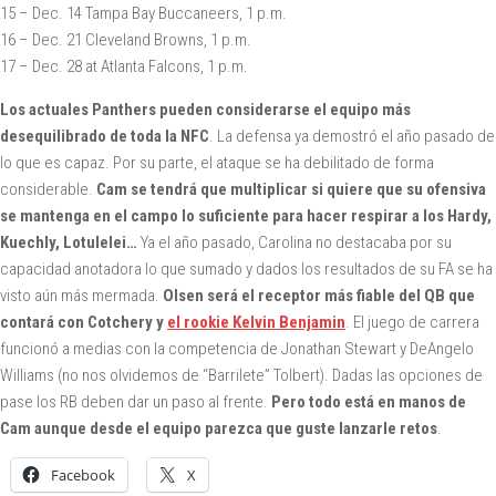
15 – Dec. 14 Tampa Bay Buccaneers, 1 p.m.
16 – Dec. 21 Cleveland Browns, 1 p.m.
17 – Dec. 28 at Atlanta Falcons, 1 p.m.
Los actuales Panthers pueden considerarse el equipo más
desequilibrado de toda la NFC
. La defensa ya demostró el año pasado de
lo que es capaz. Por su parte, el ataque se ha debilitado de forma
considerable.
Cam se tendrá que multiplicar si quiere que su ofensiva
se mantenga en el campo lo suficiente para hacer respirar a los Hardy,
Kuechly, Lotulelei…
Ya el año pasado, Carolina no destacaba por su
capacidad anotadora lo que sumado y dados los resultados de su FA se ha
visto aún más mermada.
Olsen será el receptor más fiable del QB
que
contará con Cotchery y
el rookie Kelvin Benjamin
. El juego de carrera
funcionó a medias con la competencia de Jonathan Stewart y DeAngelo
Williams (no nos olvidemos de “Barrilete” Tolbert). Dadas las opciones de
pase los RB deben dar un paso al frente.
Pero todo está en manos de
Cam aunque desde el equipo parezca que guste lanzarle retos
.
Facebook
X