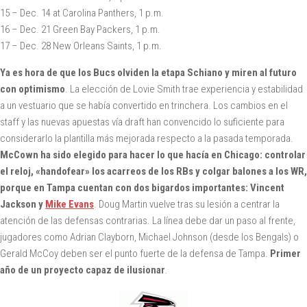
15 – Dec. 14 at Carolina Panthers, 1 p.m.
16 – Dec. 21 Green Bay Packers, 1 p.m.
17 – Dec. 28 New Orleans Saints, 1 p.m.
Ya es hora de que los Bucs olviden la etapa Schiano y miren al futuro
con optimismo
. La elección de Lovie Smith trae experiencia y estabilidad
a un vestuario que se había convertido en trinchera. Los cambios en el
staff y las nuevas apuestas vía draft han convencido lo suficiente para
considerarlo la plantilla más mejorada respecto a la pasada temporada.
McCown ha sido elegido para hacer lo que hacía en Chicago: controlar
el reloj, «handofear» los acarreos de los RBs y colgar balones a los WR,
porque en Tampa cuentan con dos bigardos importantes: Vincent
Jackson y
Mike Evans
. Doug Martin vuelve tras su lesión a centrar la
atención de las defensas contrarias. La línea debe dar un paso al frente,
jugadores como Adrian Clayborn, Michael Johnson (desde los Bengals) o
Gerald McCoy deben ser el punto fuerte de la defensa de Tampa.
Primer
año de un proyecto capaz de ilusionar
.