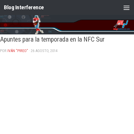
Blog Interference
Saltar al contenido
Apuntes para la temporada en la NFC Sur
POR
IVÁN "PIREO"
· 26 AGOSTO, 2014