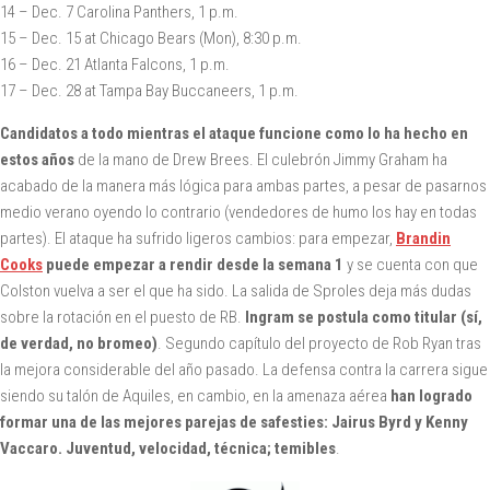
14 – Dec. 7 Carolina Panthers, 1 p.m.
15 – Dec. 15 at Chicago Bears (Mon), 8:30 p.m.
16 – Dec. 21 Atlanta Falcons, 1 p.m.
17 – Dec. 28 at Tampa Bay Buccaneers, 1 p.m.
Candidatos a todo mientras el ataque funcione como lo ha hecho en
estos años
de la mano de Drew Brees. El culebrón Jimmy Graham ha
acabado de la manera más lógica para ambas partes, a pesar de pasarnos
medio verano oyendo lo contrario (vendedores de humo los hay en todas
partes). El ataque ha sufrido ligeros cambios: para empezar,
Brandin
Cooks
puede empezar a rendir desde la semana 1
y se cuenta con que
Colston vuelva a ser el que ha sido. La salida de Sproles deja más dudas
sobre la rotación en el puesto de RB.
Ingram se postula como titular (sí,
de verdad, no bromeo)
. Segundo capítulo del proyecto de Rob Ryan tras
la mejora considerable del año pasado. La defensa contra la carrera sigue
siendo su talón de Aquiles, en cambio, en la amenaza aérea
han logrado
formar una de las mejores parejas de safesties: Jairus Byrd y Kenny
Vaccaro. Juventud, velocidad, técnica; temibles
.