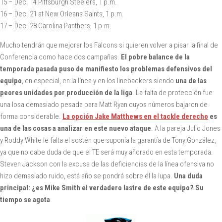
15 – Dec. 14 Pittsburgh Steelers, 1 p.m.
16 – Dec. 21 at New Orleans Saints, 1 p.m.
17 – Dec. 28 Carolina Panthers, 1 p.m.
Mucho tendrán que mejorar los Falcons si quieren volver a pisar la final de
Conferencia como hace dos campañas.
El pobre balance de la
temporada pasada puso de manifiesto los problemas defensivos del
equipo
, en especial, en la línea y en los linebackers siendo
una de las
peores unidades por producción de la liga
. La falta de protección fue
una losa demasiado pesada para Matt Ryan cuyos números bajaron de
forma considerable.
La opción Jake Matthews en el tackle derecho
es
una de las cosas a analizar en este nuevo ataque
. A la pareja Julio Jones
y Roddy White le falta el sostén que suponía la garantía de Tony González,
ya que no cabe duda de que el TE será muy añorado en esta temporada.
Steven Jackson con la excusa de las deficiencias de la línea ofensiva no
hizo demasiado ruido, está año se pondrá sobre él la lupa.
Una duda
principal: ¿es Mike Smith el verdadero lastre de este equipo? Su
tiempo se agota
.