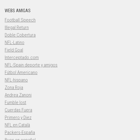
WEBS AMIGAS
Football Speech
Illegal Return
Doble Cobertura
NFL-Latino
Field Goal
Interceptado.com
NFL-Spain deporte y amigos
Fútbol Americano
NFL-hispano
Zona Roja
Andrea Zanoni
Fumble lost
Cuerdas Fuera
Primero y Diez
NFL en Català
Packers-España