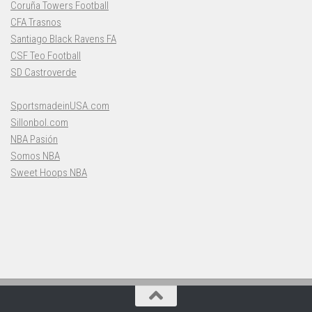
Coruña Towers Football
CFA Trasnos
Santiago Black Ravens FA
CSF Teo Football
SD Castroverde
SportsmadeinUSA.com
Sillonbol.com
NBA Pasión
Somos NBA
Sweet Hoops NBA