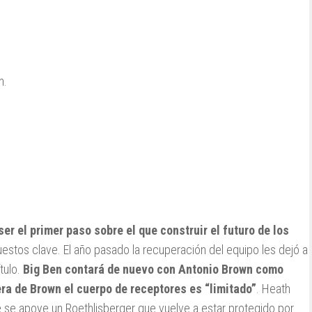
m.
er el primer paso sobre el que construir el futuro de los
uestos clave. El año pasado la recuperación del equipo les dejó a
ítulo.
Big Ben contará de nuevo con Antonio Brown como
ra de Brown el cuerpo de receptores es “limitado”
. Heath
ue se apoye un Roethlisberger que vuelve a estar protegido por