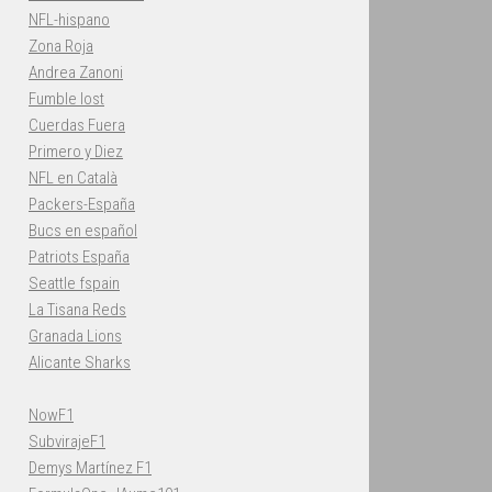
NFL-hispano
Zona Roja
Andrea Zanoni
Fumble lost
Cuerdas Fuera
Primero y Diez
NFL en Català
Packers-España
Bucs en español
Patriots España
Seattle fspain
La Tisana Reds
Granada Lions
Alicante Sharks
NowF1
SubvirajeF1
Demys Martínez F1