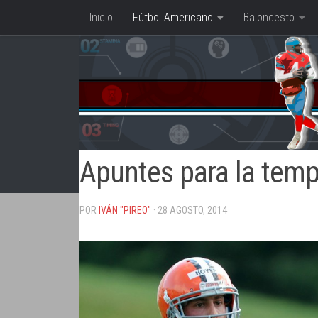
Inicio
Fútbol Americano
Baloncesto
Saltar al contenido
Apuntes para la temp
POR
IVÁN "PIREO"
· 28 AGOSTO, 2014