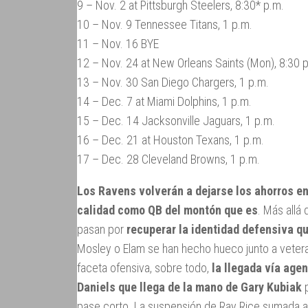
9 – Nov. 2 at Pittsburgh Steelers, 8:30* p.m.
10 – Nov. 9 Tennessee Titans, 1 p.m.
11 – Nov. 16 BYE
12 – Nov. 24 at New Orleans Saints (Mon), 8:30 
13 – Nov. 30 San Diego Chargers, 1 p.m.
14 – Dec. 7 at Miami Dolphins, 1 p.m.
15 – Dec. 14 Jacksonville Jaguars, 1 p.m.
16 – Dec. 21 at Houston Texans, 1 p.m.
17 – Dec. 28 Cleveland Browns, 1 p.m.
Los Ravens volverán a dejarse los ahorros e
calidad como QB del montón que es
. Más allá
pasan por
recuperar la identidad defensiva q
Mosley o Elam se han hecho hueco junto a vetera
faceta ofensiva, sobre todo,
la llegada vía age
Daniels que llega de la mano de Gary Kubiak
p
pase corto. La suspensión de Ray Rice sumada a