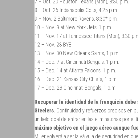
7 – Oct. 20 Houston Texans (Mon), 8:30 p.m.
8 – Oct. 26 Indianapolis Colts, 4:25 p.m.
9 – Nov. 2 Baltimore Ravens, 8:30* p.m.
10 – Nov. 9 at New York Jets, 1 p.m.
11 – Nov. 17 at Tennessee Titans (Mon), 8:30 p.
12 – Nov. 23 BYE
13 – Nov. 30 New Orleans Saints, 1 p.m.
14 – Dec. 7 at Cincinnati Bengals, 1 p.m.
15 – Dec. 14 at Atlanta Falcons, 1 p.m.
16 – Dec. 21 Kansas City Chiefs, 1 p.m.
17 – Dec. 28 Cincinnati Bengals, 1 p.m.
Recuperar la identidad de la franquicia debe s
Steelers
. Continuidad y refuerzos precisos en p
un field goal de entrar en las eliminatorias por el t
máximo objetivo en el juego aéreo aunque fue
Miller volverá a ser la válvula de seguridad en q