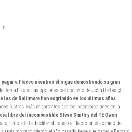
p.m.
n pagar a Flacco mientras él sigue demostrando su gran
 del tema Flacco, las opciones del conjunto de John Harbaugh
ue los de Baltimore han esgrimido en los últimos años
.
nos ilustres. Más importantes son las incorporaciones en la
ncia libre del incombustible Steve Smith y del TE Owen
ara, junto a Pitta, facilitar el trabajo a Flacco en el abanico del
 su pésimo rendimiento el año pasado tiene que hacer a Bernard