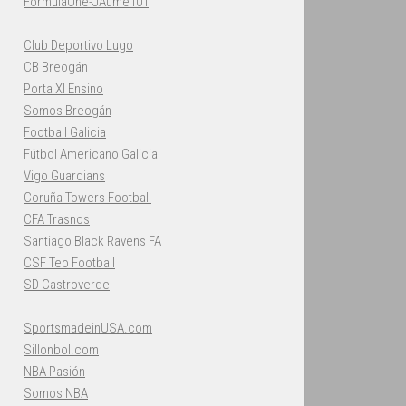
FormulaOne-JAume101
Club Deportivo Lugo
CB Breogán
Porta XI Ensino
Somos Breogán
Football Galicia
Fútbol Americano Galicia
Vigo Guardians
Coruña Towers Football
CFA Trasnos
Santiago Black Ravens FA
CSF Teo Football
SD Castroverde
SportsmadeinUSA.com
Sillonbol.com
NBA Pasión
Somos NBA