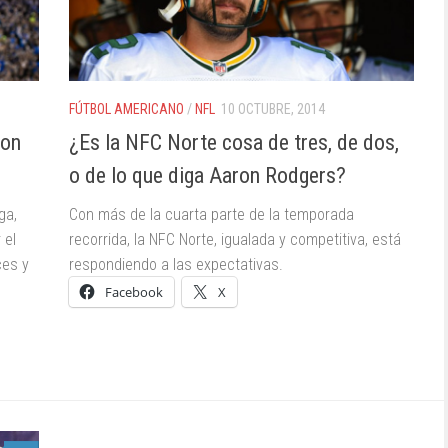
FÚTBOL AMERICANO
/
NFL
10 OCTUBRE, 2014
con
¿Es la NFC Norte cosa de tres, de dos,
o de lo que diga Aaron Rodgers?
ga,
Con más de la cuarta parte de la temporada
 el
recorrida, la NFC Norte, igualada y competitiva, está
ces y
respondiendo a las expectativas.
Facebook
X