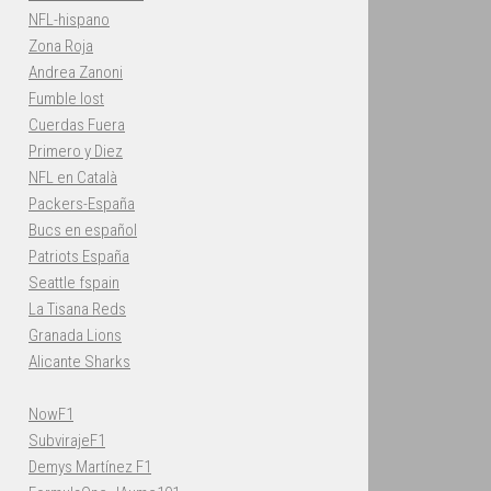
NFL-hispano
Zona Roja
Andrea Zanoni
Fumble lost
Cuerdas Fuera
Primero y Diez
NFL en Català
Packers-España
Bucs en español
Patriots España
Seattle fspain
La Tisana Reds
Granada Lions
Alicante Sharks
NowF1
SubvirajeF1
Demys Martínez F1