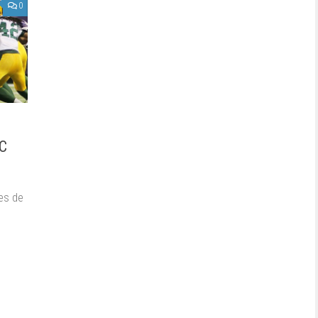
0
FC
es de