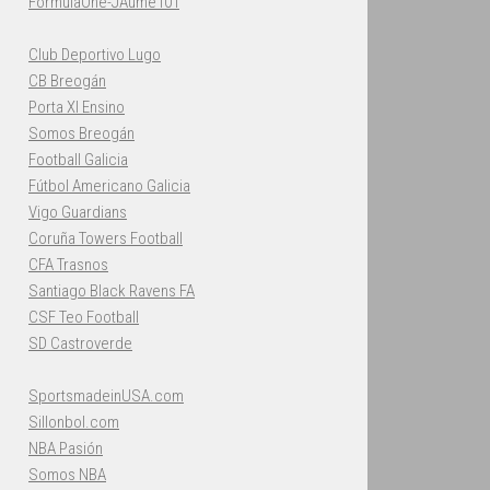
FormulaOne-JAume101
Club Deportivo Lugo
CB Breogán
Porta XI Ensino
Somos Breogán
Football Galicia
Fútbol Americano Galicia
Vigo Guardians
Coruña Towers Football
CFA Trasnos
Santiago Black Ravens FA
CSF Teo Football
SD Castroverde
SportsmadeinUSA.com
Sillonbol.com
NBA Pasión
Somos NBA