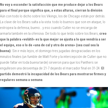
No voy a esconder la satisfacción que me produce dejar a los Bears
para el final porque significa que, a estas alturas, cierran la división
.
Aún con todo lo dicho sobre los Vikings, los de Chicago están por detrás.
La clave de los Bears salta a la vista: todo lo buenos que son en ataque, lo
estropea la defensa, bueno… y eso cuando Cutler no se encarga de
armarla también en la ofensiva. De todo lo que leído sobre los Bears,
creo
que la palabra «volátil» es la que mejor se ajusta a lo que vendría a ser
el equipo, eso o lo de «una de cal y otra de arena» (sea cual sea la
buena)
. Sin ir más lejos, el domingo tres jugadas desgraciadas en los
minutos finales (un fumble de Matt Forte y la intercepción de Cutler que no
puede faltar en toda buena tarde) sirvieron para que los Panthers se
engullesen una desventaja de 21-7 dejando el marcador final en 31-24.
El
partido demostró la incapacidad de los Bears para mostrarse firmes y
regulares semana a semana
.