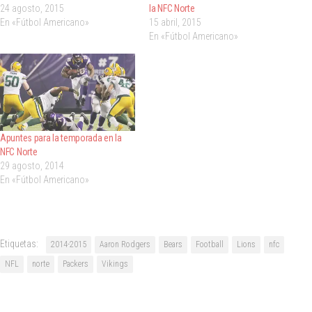
24 agosto, 2015
la NFC Norte
En «Fútbol Americano»
15 abril, 2015
En «Fútbol Americano»
Apuntes para la temporada en la
NFC Norte
29 agosto, 2014
En «Fútbol Americano»
Etiquetas:
2014-2015
Aaron Rodgers
Bears
Football
Lions
nfc
NFL
norte
Packers
Vikings