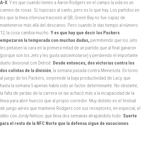
A-X
. Y es que cuando tienes a Aaron Rodgers en el campo la vida es un
camino de rosas. Sí; topicazo al canto, pero es lo que hay. Los partidos en
los que la línea ofensiva traicionó al QB, Green Bay no fue capaz de
mantenerse más allá del descanso. Pero cuando le das tiempo al número
12, la cosa cambia mucho.
Y es que hay que decir los Packers
empezaron la temporada con muchas dudas,
permitiendo que los Jets
les pintasen la cara en la primera mitad de un partido que al final ganaron
(porque son los Jets y les gusta autoinmolarse) y perdiendo el importante
duelo divisional con Detroit.
Desde entonces, dos victorias contra los
dos colistas de la división
, la semana pasada contra Minnesota. En torno
al juego de los Packers, sorprende la baja productividad de Lacy, que
hasta la semana 5 apenas había sido un factor determinante. No obstante,
la falta de yardas de la carrera se las achacó más a la incapacidad de la
línea para abrir huecos que al propio corredor. Muy distinto es el festival
de juego aéreo que mantiene Rodgers con sus receptores, en especial, el
idilio con Jordy Nelson, que lleva dos semanas atrapándolo todo.
Suerte
para el resto de la NFC Norte que la defensa sigue de vacaciones
.