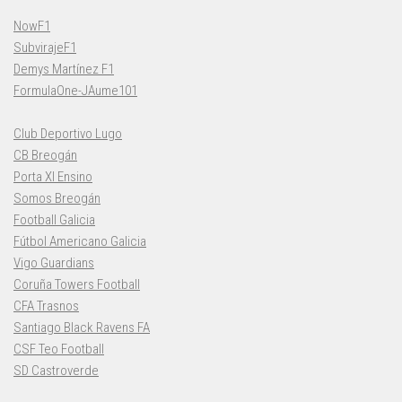
NowF1
SubvirajeF1
Demys Martínez F1
FormulaOne-JAume101
Club Deportivo Lugo
CB Breogán
Porta XI Ensino
Somos Breogán
Football Galicia
Fútbol Americano Galicia
Vigo Guardians
Coruña Towers Football
CFA Trasnos
Santiago Black Ravens FA
CSF Teo Football
SD Castroverde