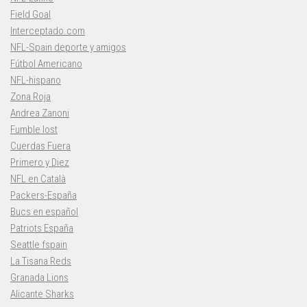
Field Goal
Interceptado.com
NFL-Spain deporte y amigos
Fútbol Americano
NFL-hispano
Zona Roja
Andrea Zanoni
Fumble lost
Cuerdas Fuera
Primero y Diez
NFL en Català
Packers-España
Bucs en español
Patriots España
Seattle fspain
La Tisana Reds
Granada Lions
Alicante Sharks