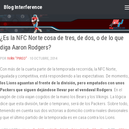
Blog Interference
Saltar al contenido
¿Es la NFC Norte cosa de tres, de dos, o de lo que
diga Aaron Rodgers?
POR
IVÁN "PIREO"
· 10 OCTUBRE, 2014
Con más de la cuarta parte de la temporada recorrida, la NFC Norte,
igualada y competitiva, está respondiendo a las expectativas. De momento,
los Lions aguantan al frente de la división, pero empatados con unos
Packers que siguen dejándose llevar por el vendaval Rodgers
. En el
vagón de cola viajan cogidos de la mano los Bears y los Vikings. La lógica
dice que esta división, tarde o temprano, será de los Packers. Sobre todo,
teniendo en cuenta sus dos victorias a domicilio contra rivales divisionales
y que el último partido de la temporada es en casa contra los Lions.