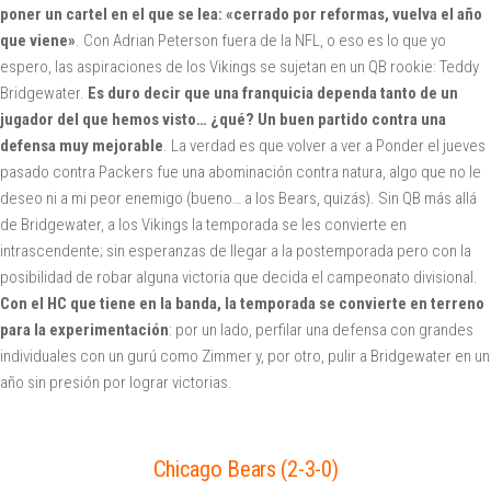
poner un cartel en el que se lea: «cerrado por reformas, vuelva el año
que viene»
. Con Adrian Peterson fuera de la NFL, o eso es lo que yo
espero, las aspiraciones de los Vikings se sujetan en un QB rookie: Teddy
Bridgewater.
Es duro decir que una franquicia dependa tanto de un
jugador del que hemos visto… ¿qué? Un buen partido contra una
defensa muy mejorable
. La verdad es que volver a ver a Ponder el jueves
pasado contra Packers fue una abominación contra natura, algo que no le
deseo ni a mi peor enemigo (bueno… a los Bears, quizás). Sin QB más allá
de Bridgewater, a los Vikings la temporada se les convierte en
intrascendente; sin esperanzas de llegar a la postemporada pero con la
posibilidad de robar alguna victoria que decida el campeonato divisional.
Con el HC que tiene en la banda, la temporada se convierte en terreno
para la experimentación
: por un lado, perfilar una defensa con grandes
individuales con un gurú como Zimmer y, por otro, pulir a Bridgewater en un
año sin presión por lograr victorias.
Chicago Bears (2-3-0)