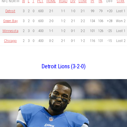
NFC NORTH
W
L
T
PCT
HOME
ROAD
DIV
CONF
PF
PA
DIFF
STRK
Detroit
3
2
0
.600
2-1
1-1
1-0
2-1
99
79
+20
Lost 1
Green Bay
3
2
0
.600
2-0
1-2
2-1
2-2
134
106
+28
Won 2
Minnesota
2
3
0
.400
1-1
1-2
0-1
2-2
101
126
-25
Lost 1
Chicago
2
3
0
.400
0-2
2-1
0-1
1-2
116
131
-15
Lost 2
Detroit Lions (3-2-0)