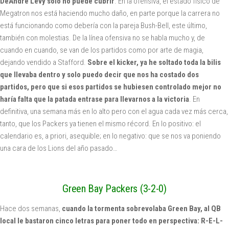
DeAndre Levy solo no puede cubrir
. En la ofensiva, el estado físico de
Megatron nos está haciendo mucho daño, en parte porque la carrera no
está funcionando como debería con la pareja Bush-Bell, este último,
también con molestias. De la línea ofensiva no se habla mucho y, de
cuando en cuando, se van de los partidos como por arte de magia,
dejando vendido a Stafford.
Sobre el kicker, ya he soltado toda la bilis
que llevaba dentro y solo puedo decir que nos ha costado dos
partidos, pero que si esos partidos se hubiesen controlado mejor no
haría falta que la patada entrase para llevarnos a la victoria
. En
definitiva, una semana más en lo alto pero con el agua cada vez más cerca,
tanto, que los Packers ya tienen el mismo récord. En lo positivo: el
calendario es, a priori, asequible; en lo negativo: que se nos va poniendo
una cara de los Lions del año pasado…
Green Bay Packers (3-2-0)
Hace dos semanas,
cuando la tormenta sobrevolaba Green Bay, al QB
local le bastaron cinco letras para poner todo en perspectiva: R-E-L-