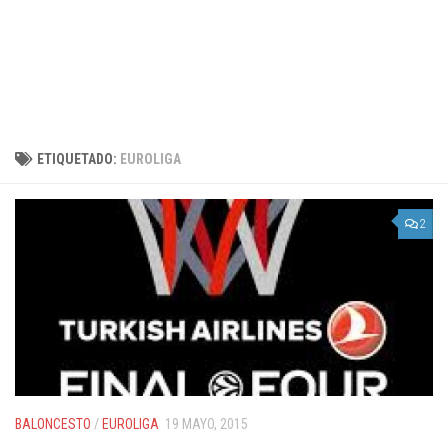
ETIQUETADO:
EUROLIGA
2
BALONCESTO
/
EUROLIGA
19 MAYO, 2015