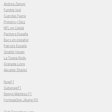
Andrea Zanoni
Fumble lost
Cuerdas Fuera
Primero y Diez
NFL en Català
Packers-España
Bucs en español
Patriots España
Seattle fspain
La Tisana Reds
Granada Lions
Alicante Sharks
NowF1
SubvirajeF1
Demys Martínez F1
FormulaOne-JAume101