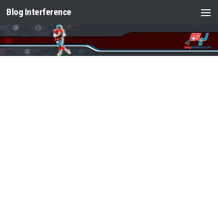
Blog Interference
Saltar al contenido