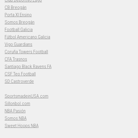
Club Deportivo Lugo
CB Breogán
Porta XI Ensino
Somos Breogán
Football Galicia
Fútbol Americano Galicia
Vigo Guardians
Coruña Towers Football
CFA Trasnos
Santiago Black Ravens FA
CSF Teo Football
SD Castroverde
SportsmadeinUSA.com
Sillonbol.com
NBA Pasión
Somos NBA
Sweet Hoops NBA