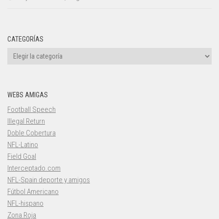
CATEGORÍAS
Categorías
WEBS AMIGAS
Football Speech
Illegal Return
Doble Cobertura
NFL-Latino
Field Goal
Interceptado.com
NFL-Spain deporte y amigos
Fútbol Americano
NFL-hispano
Zona Roja