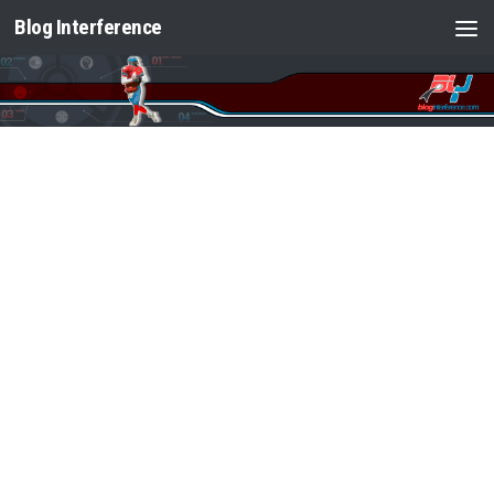
Blog Interference
Saltar al contenido