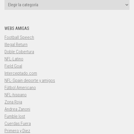
Categorías
WEBS AMIGAS
Football Speech
Illegal Return
Doble Cobertura
NFL-Latino
Field Goal
Interceptado.com
NFL-Spain deporte y amigos
Fútbol Americano
NFL-hispano
Zona Roja
Andrea Zanoni
Fumble lost
Cuerdas Fuera
Primero y Diez