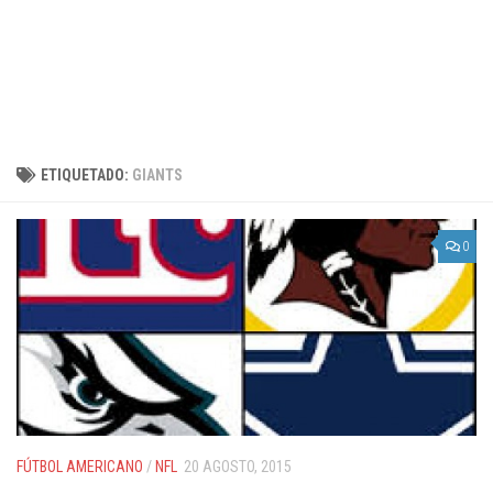
ETIQUETADO:
GIANTS
0
FÚTBOL AMERICANO
/
NFL
20 AGOSTO, 2015