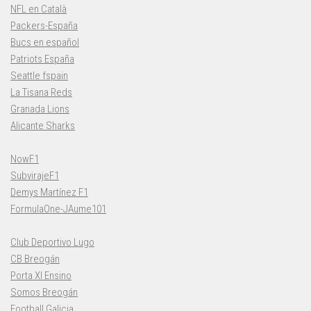
NFL en Català
Packers-España
Bucs en español
Patriots España
Seattle fspain
La Tisana Reds
Granada Lions
Alicante Sharks
NowF1
SubvirajeF1
Demys Martínez F1
FormulaOne-JAume101
Club Deportivo Lugo
CB Breogán
Porta XI Ensino
Somos Breogán
Football Galicia